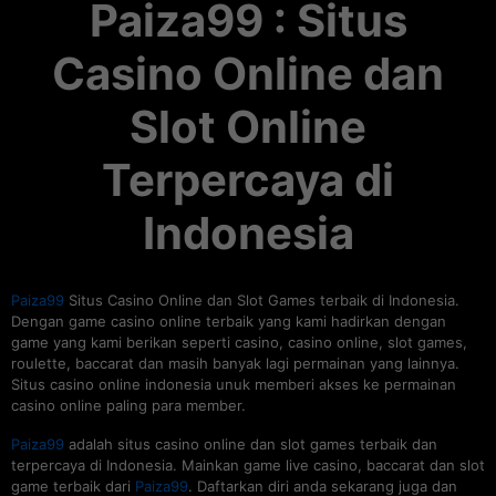
Paiza99 : Situs
Casino Online dan
Slot Online
Terpercaya di
Indonesia
Paiza99
Situs Casino Online dan Slot Games terbaik di Indonesia.
Dengan game casino online terbaik yang kami hadirkan dengan
game yang kami berikan seperti casino, casino online, slot games,
roulette, baccarat dan masih banyak lagi permainan yang lainnya.
Situs casino online indonesia unuk memberi akses ke permainan
casino online paling para member.
Paiza99
adalah situs casino online dan slot games terbaik dan
terpercaya di Indonesia. Mainkan game live casino, baccarat dan slot
game terbaik dari
Paiza99
. Daftarkan diri anda sekarang juga dan