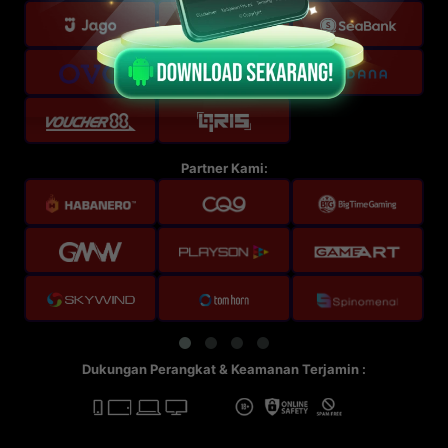
Partner Kami:
Dukungan Perangkat & Keamanan Terjamin :