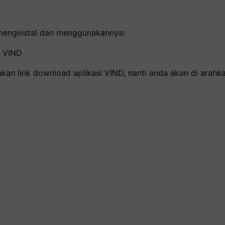
 menginstal dan menggunakannya:
i VIND
akan link download aplikasi VIND, nanti anda akan di arahk