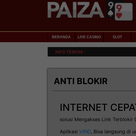
BERANDA
LIVE CASINO
SLOT
INFO TERKINI :
ANTI BLOKIR
INTERNET CEPA
solusi Mengakses Link Terbloki
Aplikasi
VIND
, Bisa langsung di 