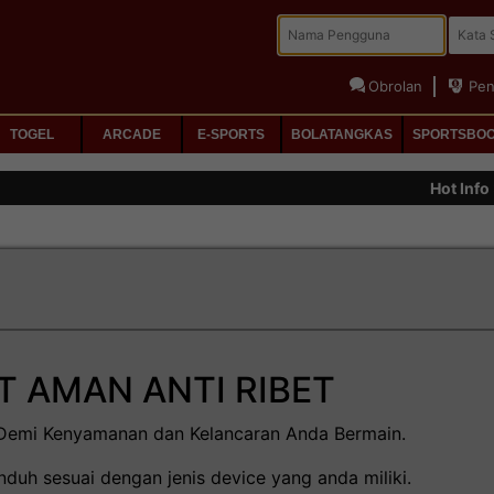
Obrolan
Pen
TOGEL
ARCADE
E-SPORTS
BOLATANGKAS
SPORTSBO
Hot Info : Kini M
T AMAN ANTI RIBET
r Demi Kenyamanan dan Kelancaran Anda Bermain.
unduh sesuai dengan jenis device yang anda miliki.