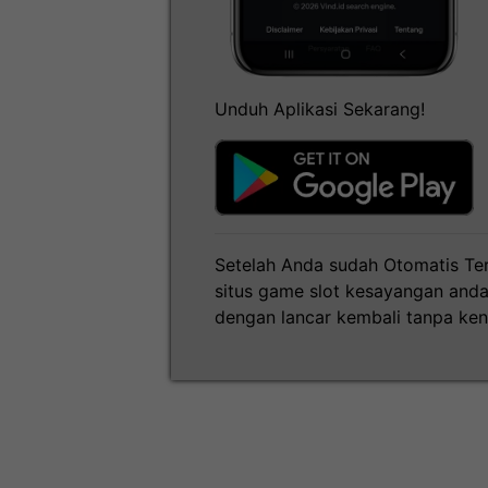
Unduh Aplikasi Sekarang!
Setelah Anda sudah Otomatis Te
situs game slot kesayangan and
dengan lancar kembali tanpa ken