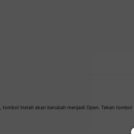
sai, tombol Install akan berubah menjadi Open. Tekan tomb