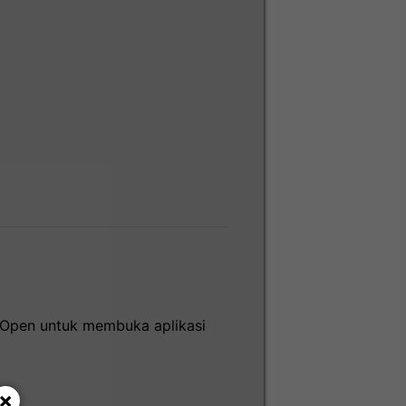
ol Open untuk membuka aplikasi
×