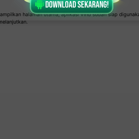
ampilkan halaman utama, aplikasi Vind sudah siap digunaka
melanjutkan.