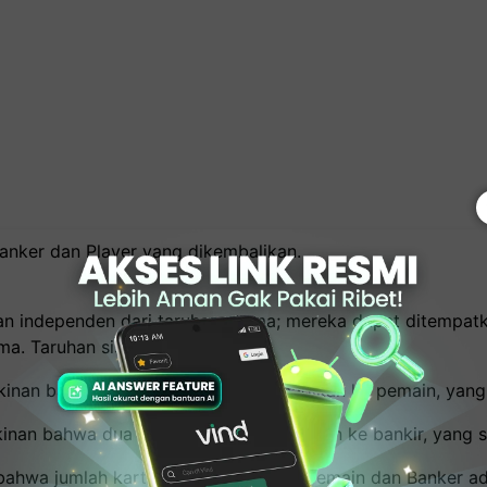
Banker dan Player yang dikembalikan.
 dan independen dari taruhan utama; mereka dapat ditempat
a. Taruhan sisi meliputi:
kinan bahwa dua kartu pertama dibagikan ke pemain, yang
inan bahwa dua kartu pertama dibagikan ke bankir, yang 
ahwa jumlah kartu dibagikan antara pemain dan Banker ada