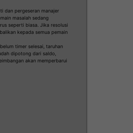
ti dan pergeseran manajer
pemain masalah sedang
us seperti biasa. Jika resolusi
mbalikan kepada semua pemain
belum timer selesai, taruhan
udah dipotong dari saldo,
keseimbangan akan memperbarui