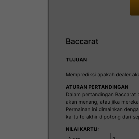
Baccarat
TUJUAN
Memprediksi apakah dealer ak
ATURAN PERTANDINGAN
Dalam pertandingan Baccarat d
akan menang, atau jika mereka
Permainan ini dimainkan dengan
kartu terakhir dipotong dari s
NILAI KARTU:
Ace=
1