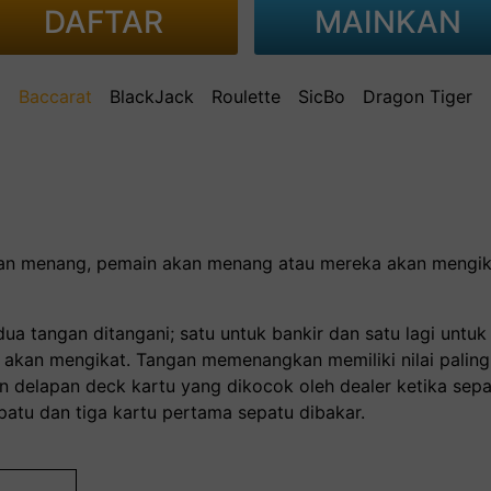
DAFTAR
MAINKAN
Baccarat
BlackJack
Roulette
SicBo
Dragon Tiger
an menang, pemain akan menang atau mereka akan mengik
ua tangan ditangani; satu untuk bankir dan satu lagi untu
 akan mengikat. Tangan memenangkan memiliki nilai paling
 delapan deck kartu yang dikocok oleh dealer ketika sepat
epatu dan tiga kartu pertama sepatu dibakar.