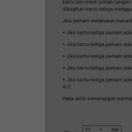
kartu lain untuk jumlah tangan
dibagikan kartu ketiga menggu
Jika pemain melakukan menarik 
• Jika kartu ketiga pemain ada
• Jika kartu ketiga pemain ada
• Jika kartu ketiga pemain adal
• Jika kartu ketiga pemain ada
• Jika kartu ketiga pemain ada
4-7.
Pada akhir kemenangan permain
1:1 + bet