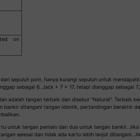
ated on
h dari sepuluh poin, hanya kurangi sepuluh untuk mendapatkan
anggap sebagai 6. Jack + 7 = 17, tetapi dianggap sebagai 7.
an adalah tangan terbaik dan disebut "Natural". Terbaik k
 bankir ditangani tangan identik, pertandingan berakhir d
balikan.
u untuk tangan pemain dan dua untuk tangan bankir. Jika n
angan selesai dan tidak ada kartu lebih lanjut ditangani. J